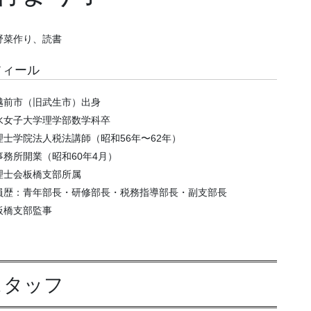
野菜作り、読書
フィール
越前市（旧武生市）出身
水女子大学理学部数学科卒
理士学院法人税法講師（昭和56年〜62年）
事務所開業（昭和60年4月）
理士会板橋支部所属
員歴：青年部長・研修部長・税務指導部長・副支部長
板橋支部監事
スタッフ