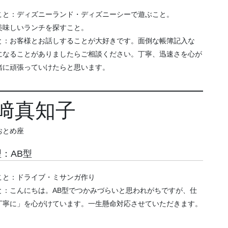
こと：ディズニーランド・ディズニーシーで遊ぶこと。
美味しいランチを探すこと。
と：お客様とお話しすることが大好きです。面倒な帳簿記入な
になることがありましたらご相談ください。丁寧、迅速さを心が
緒に頑張っていけたらと思います。
﨑真知子
おとめ座
：AB型
こと：ドライブ・ミサンガ作り
と：こんにちは。AB型でつかみづらいと思われがちですが、仕
丁寧に」を心がけています。一生懸命対応させていただきます。