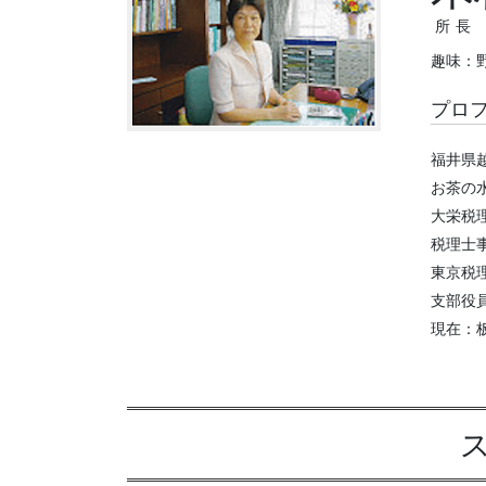
所長
趣味：
プロ
福井県
お茶の
大栄税
税理士
東京税
支部役
現在：