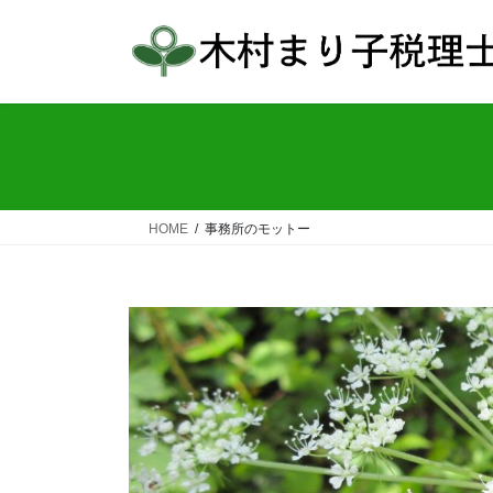
コ
ナ
ン
ビ
テ
ゲ
ン
ー
ツ
シ
へ
ョ
ス
ン
キ
に
ッ
移
HOME
事務所のモットー
プ
動