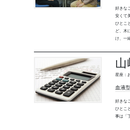
好きな
安くて
ひとこ
ど、木
け、一
山
星座：
血液型
好きな
ひとこ
事は「