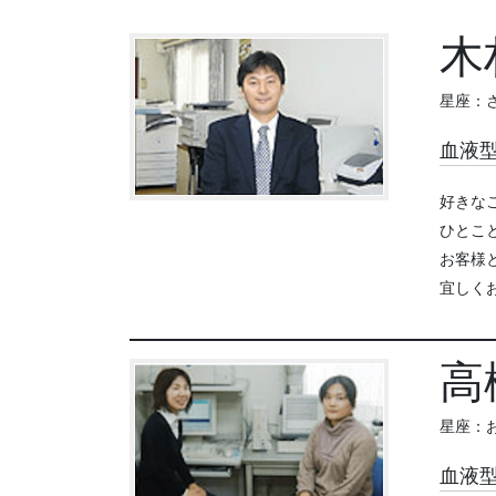
木
星座：
血液
好きな
ひとこ
お客様
宜しく
高
星座：
血液